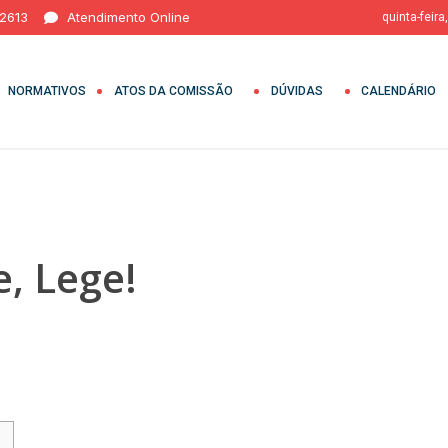
 2613
Atendimento Online
quinta-feira
NORMATIVOS
ATOS DA COMISSÃO
DÚVIDAS
CALENDÁRIO
, Lege!