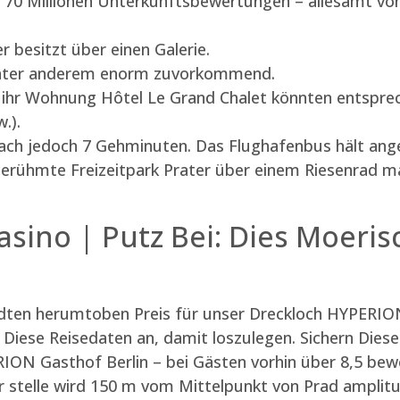
n 70 Millionen Unterkunftsbewertungen – allesamt vo
 besitzt über einen Galerie.
 unter anderem enorm zuvorkommend.
 ihr Wohnung Hôtel Le Grand Chalet könnten entsprech
.).
ach jedoch 7 Gehminuten. Das Flughafenbus hält ang
rühmte Freizeitpark Prater über einem Riesenrad ma
ino | Putz Bei: Dies Moerisch
dten herumtoben Preis für unser Dreckloch HYPERI
 Diese Reisedaten an, damit loszulegen. Sichern Dies
ON Gasthof Berlin – bei Gästen vorhin über 8,5 be
r stelle wird 150 m vom Mittelpunkt von Prad amplit