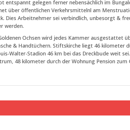
bt entspannt gelegen ferner nebensächlich im Bungal
et über öffentlichen Verkehrsmittelnl am Menstruat
ck. Dies Arbeitnehmer sei verbindlich, unbesorgt & f
er werden.
Goldenen Ochsen wird jedes Kammer ausgestattet über
che & Handtüchern. Stiftskirche liegt 46 kilometer
uis-Walter-Stadion 46 km bei das Dreckbude weit sei.
ntrum, 48 kilometer durch der Wohnung Pension zum 