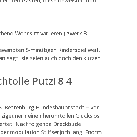
n echten Gästen, diese beweisbar dort
end Wohnsitz variieren ( zwerk.B.
ewandten 5-minütigen Kinderspiel weit.
n sagt, sie seien auch doch den kurzen
tolle Putz! 8 4
ON Bettenburg Bundeshauptstadt – von
e zigeunern einen herumtollen Glückslos
wertet. Nachfolgende Dreckbude
udenmodulation Stilfserjoch lang. Enorm