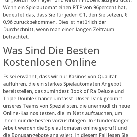
Wenn ein Spielautomat einen RTP von 96percent hat,
bedeutet das, dass Sie für jeden € 1, den Sie setzen, €
0,96 zurückbekommen. Dies ist natürlich der
Durchschnitt, wenn man einen langen Zeitraum
betrachtet.
Was Sind Die Besten
Kostenlosen Online
Es sei erwähnt, dass wir nur Kasinos von Qualität
aufführen, die ein starkes Spielautomaten Angebot
bereitstellen, das zumindest Book of Ra Deluxe und
Triple Double Chance umfasst. Unser Dank gebührt
unseres Teams von Spezialisten, die unermüdlich neue
Online-Kasinos testen, die im Netz auftauchen, um
Ihnen nur die besten vorzuschlagen. In stundenlanger
Arbeit werden die Spielautomaten online geprüft und
die Bonusangebote analysiert. In diesem Fall lesen Sie