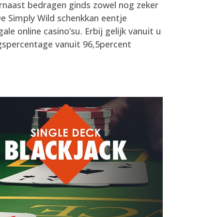
arnaast bedragen ginds zowel nog zeker
De Simply Wild schenkkan eentje
e online casino’su. Erbij gelijk vanuit u
ngspercentage vanuit 96,5percent