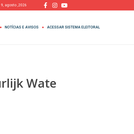
 9, agosto ,2026
NOTÍCIAS E AVISOS
ACESSAR SISTEMA ELEITORAL
rlijk Wate