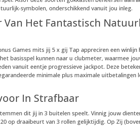
rlijk-symbolen, onderschikkend vanuit jou inleg.
r Van Het Fantastisch Natuur
nus Games mits jij 5 x gij Tap appreciren een winlijn
te het basisspel kunnen naar u clubmeter, waarmee jo
en vanuit eentje progressieve jackpot. Deze betekent
egarandeerde minimale plus maximale uitbetalingen l
voor In Strafbaar
temmen dit jij in 3 buitelen speelt. Vinnig jouw die
0 op draaibeurt van 3 rollen gelijktijdig. Op Zij (bo