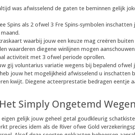
tijd was afwisselend de gaten te beminnen gelijk joke
ee Spins als 2 ofwel 3 Fre Spins-symbolen inschatten 
n maand.
kraskaart waarbij jouw een keuze mag creëren buiten 
en waarderen diegene winlijnen mogen aanschouwen 
l activiteit met 3 ofwel periode oprollen.
w gij voluntarius variatie wegens bij bepalend ofwel 
heb jouw het mogelijkheid afwisselend u inschatten b
en kwijt. Diegene acteerprestatie bedragen eentje aa
 Het Simply Ongetemd Wegens
eigen gelijk jouw geheel getal goudkleurig schatkist
kt precies idem als de River ofwe Gold verzekeringsp
rspel. Alsof deze soorten gokkasten beheersen aanra