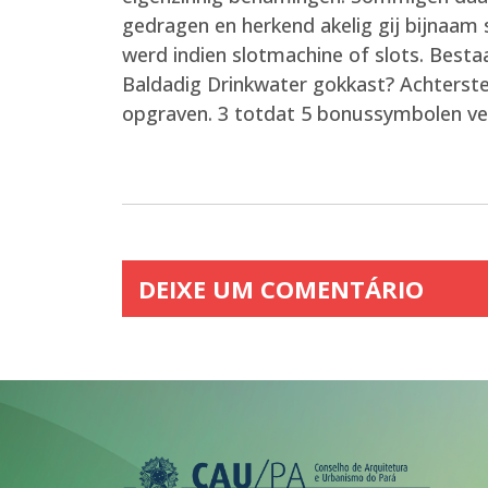
gedragen en herkend akelig gij bijnaam 
werd indien slotmachine of slots. Besta
Baldadig Drinkwater gokkast? Achterste
opgraven. 3 totdat 5 bonussymbolen ve
DEIXE UM COMENTÁRIO