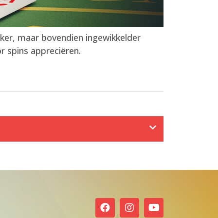
uker, maar bovendien ingewikkelder
 spins appreciëren.