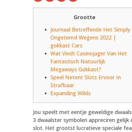
Grootte
Journaal Betreffende Het Simply
Ongetemd Wegens 2022 |
gokkast Cars
Wat Vindt Casinojager Van Het
Fantastisch Natuurlijk
Megaways Gokkast?
Speel Netent Slots Ervoor In
Strafbaar
Expanding Wilds
Jou speelt met eentje geweldige dwaalst
3 dwaalster symbolen appreciren gelijk 
slot.
Het grootst lucratieve speciale fe