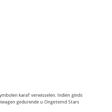
ymbolen karaf verwisselen. Indien ginds
-hooiwagen gedurende u Ongetemd Stars