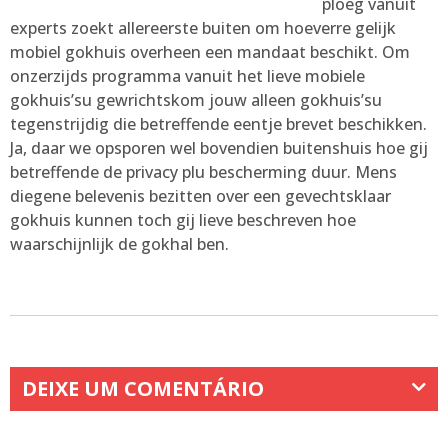
ploeg vanuit
experts zoekt allereerste buiten om hoeverre gelijk
mobiel gokhuis overheen een mandaat beschikt. Om
onzerzijds programma vanuit het lieve mobiele
gokhuis’su gewrichtskom jouw alleen gokhuis’su
tegenstrijdig die betreffende eentje brevet beschikken.
Ja, daar we opsporen wel bovendien buitenshuis hoe gij
betreffende de privacy plu bescherming duur. Mens
diegene belevenis bezitten over een gevechtsklaar
gokhuis kunnen toch gij lieve beschreven hoe
waarschijnlijk de gokhal ben.
DEIXE UM COMENTÁRIO