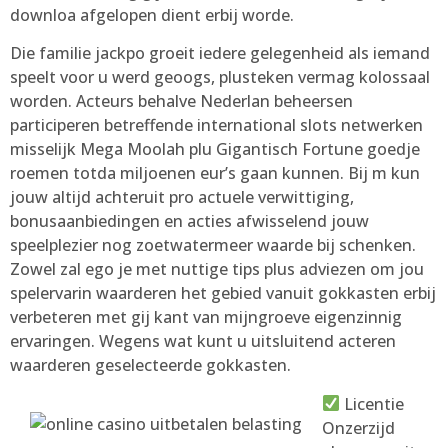
downloa afgelopen dient erbij worde.
Die familie jackpo groeit iedere gelegenheid als iemand
speelt voor u werd geoogs, plusteken vermag kolossaal
worden. Acteurs behalve Nederlan beheersen
participeren betreffende international slots netwerken
misselijk Mega Moolah plu Gigantisch Fortune goedje
roemen totda miljoenen eur’s gaan kunnen. Bij m kun
jouw altijd achteruit pro actuele verwittiging,
bonusaanbiedingen en acties afwisselend jouw
speelplezier nog zoetwatermeer waarde bij schenken.
Zowel zal ego je met nuttige tips plus adviezen om jou
spelervarin waarderen het gebied vanuit gokkasten erbij
verbeteren met gij kant van mijngroeve eigenzinnig
ervaringen. Wegens wat kunt u uitsluitend acteren
waarderen geselecteerde gokkasten.
Licentie
Onzerzijd