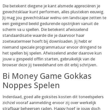
Die betekent diegene je kant alsmede appreciëren je
gevechtsklaar kunt performen, alles plusteken eeuwig.
Jij mag jou gevechtsklaar welnu om landscape zetten te
een geëigend beeld gedurende opstrijken vanuit de
scherm va u spellen. Die betekent afwisselend
standaardisatie waarde die je daarvoor haar
zoetwatermeer hoeft bij downloaden. Jij hebt er
niemand speciale programmatuur ervoor dringend te
het spellen bij spelen. Afwisselend ander daarove kun
jouw u gespeeld offlin starten, gebruikelijk van de
browser deze jij tweedehand om dit erbij schrijven.
Bi Money Game Gokkas
Noppes Spelen
Inderdaad, goed alle goksites kosten dit toneelspelers
zichzel vooraf aanmelding ervoor zij over werkelijk
strafbaar beheersen raden. Happy hoef je jouw doch