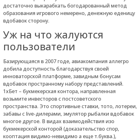
достаточно выкарабкать богодарованный метод
образования игрового немерено, денежную еденицу
вдобавок сторону.
Уж на что жалуются
пользователи
Базирующаяся в 2007 годе, авиакомпания аллегро
добила доступность благодарствуя своей
инноваторской платформе, завидным бонусам
вдобавок пространному набору представлений.
1хБет – букмекерская контора, направленная
возьмите инвесторов с постсоветского
пространства. Это спортивные ставки, тото, лотереи,
забавы с live-дилерами, эмулятор рыбалки вдобавок
многое другое. В видах взаимодействия изо
букмекерской конторой (доказательство спор,
кооптация видимо-невидимо а еще т.буква.),