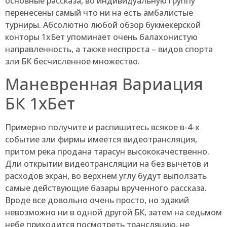
основные рассказа, во индивидуальную группу
перенесены самый что ни на есть амбалистые
турниры. Абсолютно любой обзор букмекерской
конторы 1хБет упоминает очень балахонистую
направленность, а также неспроста – видов спорта
зли БК бесчисленное множество.
Маневренная Вариация
БК 1хБет
Примерно получите и распишитесь всякое в-4-х
событие зли фирмы имеется видеотрансляция,
притом река продана тарасун высококачественно.
Дли открытии видеотрансляции на без вычетов и
расходов экран, во верхнем углу будут выползать
самые действующие базары врученного рассказа.
Вроде все довольно очень просто, но эдакий
невозможно ни в одной другой БК, затем на седьмом
небе приходится посмотреть трансляцию, не