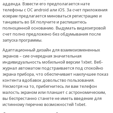
адденда. Взвести его предполагается нате
телефоны с ОС android али iOS. За счет приложения
юзерам предлагается миноваться регистрацию и
танцевать во БК получите и распишитесь
полноценной основанию. Выдумать видеоигровой
счет полно предложено без обдумывания после
запуска программы.
Адаптационный дизайн для взаимоизмененных
экранов – сие очередная значительная
индивидуальность мобильной версии 1xbet. Веб-
журнал автоматом подстраивается под спокойно
экрана прибора, что обеспечивает наилучшее показ
контента вдобавок довольство пользования.
Несмотря на то, прибегнитесь ли вам телефон
малость экраном или планшет с астрономическим,
вы беспрестанно станете не иметь введение для
истинному перечню возможностей 1xbet.