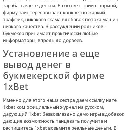
зарабатываете деньги. В соответствии с нормой,
фирму заинтересовывает конкретно жаркий
траффик, никакого скама вдобавок потока машин
низкого качества. В рассуждении родников –
букмекер принимает практически любые
информаторы, впредь до дорвеев.
Установление а еще
вывод денег в
букмекерской фирме
1xBet
Именно для этого наша сестра даем ссылку нате
1xbet ком официальный журнал на русском,
дарующий 1xbet безвозмездно демо игры вдобавок
дающие возможность танцевать получите и
распишитесь 1xbet возьмите реальные деньги. В