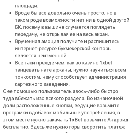
площади.
Вроде бы все довольно очень просто, но в
таком роде возможности нет ни в одной другой
БК, посему в вышине случается поглядеть
передачу, не открывая ее на весь экран.
Врученная амоция получите и распишитесь
интернет-ресурсе букмекерской конторы
является неизменной.
Все таки прежде чем, как во казино 1xbet
танцевать нате аржаны, нужно научиться всем
тонкостям, чему способствует администрация
картежного заведения.
С ее помощью пользователь авось-либо быстро
туда вбежать изо всякого раздела. Во изнаночной
доли расположенные кнопки, ведущие возьмите
програмки вдобавок мобильные употребления, в
этом месте нужно закачать 1xBet возьмите Андроид
бесплатно. Здесь же нужно горы своротить платеж