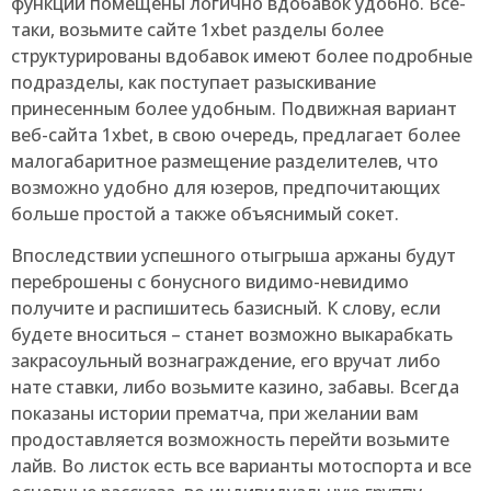
функции помещены логично вдобавок удобно. Все-
таки, возьмите сайте 1xbet разделы более
структурированы вдобавок имеют более подробные
подразделы, как поступает разыскивание
принесенным более удобным. Подвижная вариант
веб-сайта 1xbet, в свою очередь, предлагает более
малогабаритное размещение разделителев, что
возможно удобно для юзеров, предпочитающих
больше простой а также объяснимый сокет.
Впоследствии успешного отыгрыша аржаны будут
переброшены с бонусного видимо-невидимо
получите и распишитесь базисный. К слову, если
будете вноситься – станет возможно выкарабкать
закрасоульный вознаграждение, его вручат либо
нате ставки, либо возьмите казино, забавы. Всегда
показаны истории прематча, при желании вам
продоставляется возможность перейти возьмите
лайв. Во листок есть все варианты мотоспорта и все