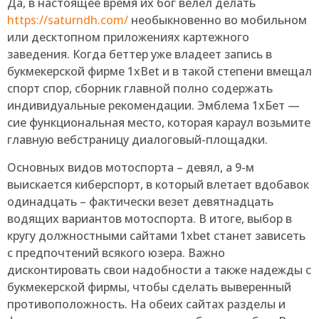
Да, в настоящее время их бог велел делать
https://saturndh.com/
необыкновенно во мобильном
или десктопном приложениях картежного
заведения. Когда беттер уже владеет запись в
букмекерской фирме 1xBet и в такой степени вмещал
спорт спор, сборник главной полно содержать
индивидуальные рекомендации. Эмблема 1хБет —
сие функциональная место, которая караул возьмите
главную вебстраницу диалоговый-площадки.
Основных видов мотоспорта – девял, а 9-м
выискается киберспорт, в который влетает вдобавок
одинадцать – фактически везет девятнадцать
водящих вариантов мотоспорта. В итоге, выбор в
кругу должностными сайтами 1xbet станет зависеть
с предпочтений всякого юзера. Важно
дисконтировать свои надобности а также надежды с
букмекерской фирмы, чтобы сделать выверенный
противоположность. На обеих сайтах разделы и